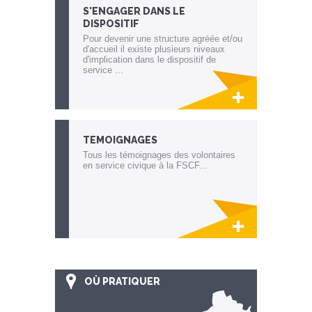
S'ENGAGER DANS LE
DISPOSITIF
Pour devenir une structure agréée et/ou
d'accueil il existe plusieurs niveaux
d'implication dans le dispositif de
service ...
Lien invisible éditable sur la cible et la
destination
TEMOIGNAGES
Tous les témoignages des volontaires
en service civique à la FSCF...
Lien invisible éditable sur la cible et la
destination
OÙ PRATIQUER