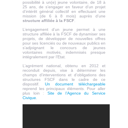
possibilité à un(e) jeune volontaire, de 18 à
25 ans, de s’engager en faveur d’un projet
d’intérêt général collectif en effectuant une
mission (de 6 à 8 mois) auprès d’une
structure affiliée à la FSCF
.
L’engagement d’un jeune permet à une
structure affiliée à la FSCF de dynamiser ses
projets, de développer de nouvelles offres
pour ses licenciés ou de nouveaux publics en
s’adjoignant le concours de jeunes
volontaires motivés, indemnisés presque
intégralement par l’Etat.
L’agrément national, obtenu en 2012 et
reconduit depuis, vise à déterminer les
champs d’interventions et d’obligations des
structures FSCF dans le cadre de ce
dispositif.
Un document téléchargeable
reprend les principaux éléments. Pour aller
plus loin :
Site de l’Agence du Service
Civique.