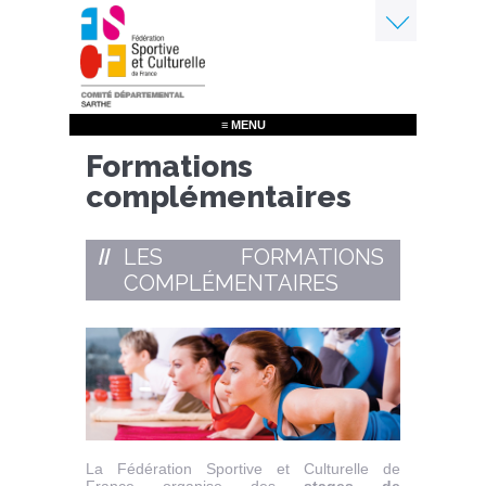
Aller
au
contenu
Menu
principal
≡ MENU
Formations
complémentaires
LES FORMATIONS
COMPLÉMENTAIRES
La Fédération Sportive et Culturelle de