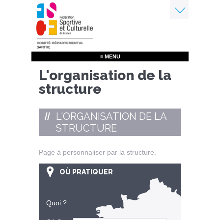
Aller
au
contenu
Menu
principal
≡ MENU
L'organisation de la
structure
L'ORGANISATION DE LA
STRUCTURE
Page à personnaliser par la structure.
OÙ PRATIQUER
Quoi ?