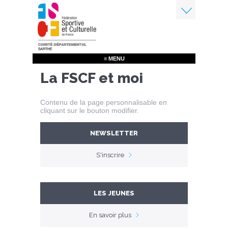
Aller
au
contenu
Menu
principal
≡ MENU
La FSCF et moi
Contenu de la page personnalisable en
cliquant sur le bouton modifier.
NEWSLETTER
S'inscrire
LES JEUNES
En savoir plus