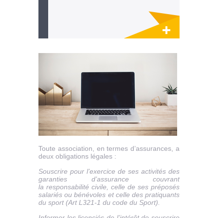
Lien invisible éditable sur la cible et la
destination
Toute association, en termes d’assurances, a
deux obligations légales :
Souscrire pour l’exercice de ses activités des
garanties d’assurance couvrant
la responsabilité civile, celle de ses préposés
salariés ou bénévoles et celle des pratiquants
du sport (Art L321-1 du code du Sport).
Informer les licenciés de l’intérêt de souscrire