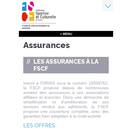
Aller
au
contenu
Menu
principal
≡ MENU
Assurances
LES ASSURANCES À LA
FSCF
Inscrit à l'ORIAS sous le numéro 10058752,
la FSCF propose depuis de nombreuses
années des assurances à ses associations
affiliées et licenciés. Dans une démarche de
simplification et d'amélioration de ses
services rendus aux adhérents, la FSCF
propose une couverture complète, avec des
garanties bien adaptées à la multi-activité.
LES OFFRES