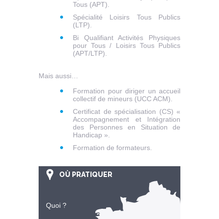
Tous (APT).
Spécialité Loisirs Tous Publics
(LTP).
Bi Qualifiant Activités Physiques
pour Tous / Loisirs Tous Publics
(APT/LTP).
Mais aussi…
Formation pour diriger un accueil
collectif de mineurs (UCC ACM).
Certificat de spécialisation (CS) «
Accompagnement et Intégration
des Personnes en Situation de
Handicap ».
Formation de formateurs.
OÙ PRATIQUER
Quoi ?