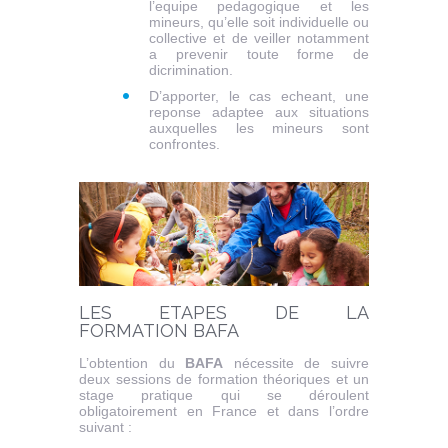
l’equipe pedagogique et les
mineurs, qu’elle soit individuelle ou
collective et de veiller notamment
a prevenir toute forme de
dicrimination.
D
’apporter, le cas echeant, une
reponse adaptee aux situations
auxquelles les mineurs sont
confrontes.
LES ETAPES D
E LA
FORMATION
BAFA
L’obtention du
BAFA
nécessite de suivre
deux sessions de formation théoriques et un
stage pratique qui se déroulent
obligatoirement en France et dans l’ordre
suivant :