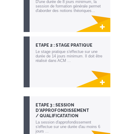
D'une durée de 8 jours minimum, la
session de formation générale permet
d'aborder des notions théoriques...
Lien invisible éditable sur la cible et la
destination
ETAPE 2 : STAGE PRATIQUE
Le stage pratique s'effectue sur une
durée de 14 jours minimum. Il doit être
réalisé dans ACM ...
Lien invisible éditable sur la cible et la
destination
ETAPE 3 : SESSION
D'APPROFONDISSEMENT
/ QUALIFICATATION
La session d'approfondissement
s'effectue sur une durée d'au moins 6
jours ...