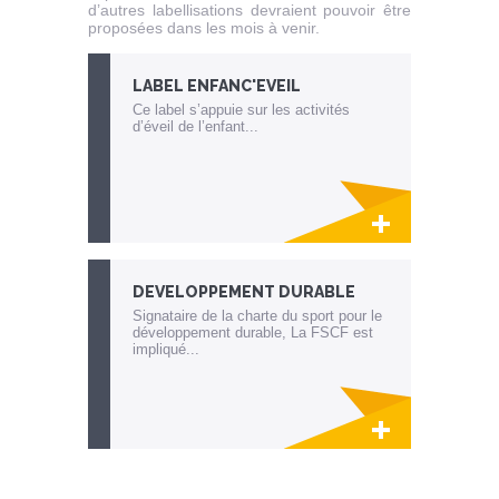
d’autres labellisations devraient pouvoir être
proposées dans les mois à venir.
LABEL ENFANC'EVEIL
Ce label s’appuie sur les activités
d’éveil de l’enfant...
Lien invisible éditable sur la cible et la
destination
DEVELOPPEMENT DURABLE
Signataire de la charte du sport pour le
développement durable, La FSCF est
impliqué...
Lien invisible éditable sur la cible et la
destination