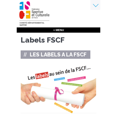
Aller
au
contenu
Menu
principal
≡ MENU
Labels FSCF
LES LABELS A LA FSCF